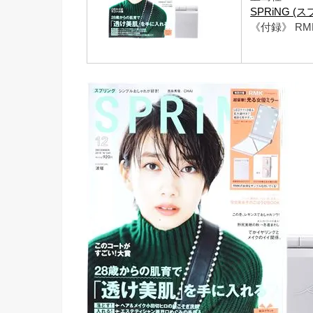
SPRiNG (ス
《付録》 R