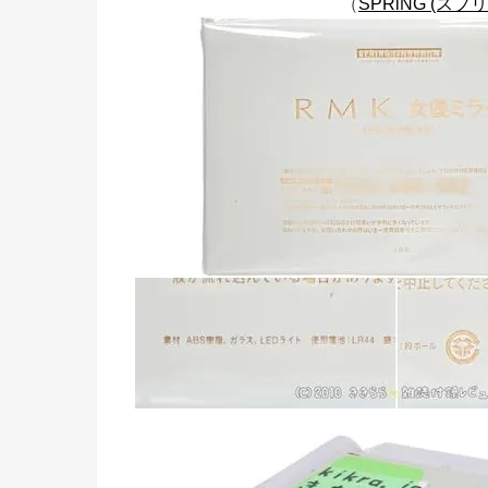
（
SPRiNG (スプリ