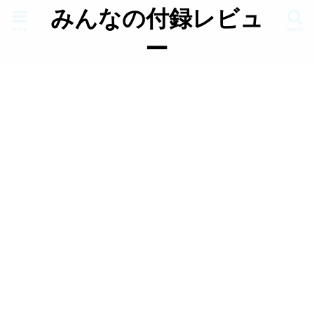
みんなの付録レビュ
menu
search
ー