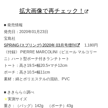
拡大画像で再チェック！
■ 発売情報
発売日：2020年01月23日
宝島社
SPRiNG (スプリング) 2020年 03月号増刊
1,180円
《付録》 PIERRE MARCOLINI（ピエール マルコリー
ニ）ハート型ポーチ付きランチトート
トート：高さ19.5×幅20.5×マチ12cm
ポーチ：高さ10.5×幅11cm
素材：綿とポリエステルの混紡、PVC
■ ききらら☆調べ
★
実測サイズ
重さ：（バッグ）142g （ポーチ）43g