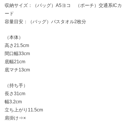
収納サイズ：（バッグ）A5ヨコ （ポーチ）交通系ICカ
ード
容量目安：（バッグ）バスタオル2枚分
（本体）
高さ21.5cm
間口幅33cm
底幅21cm
底マチ13cm
（持ち手）
長さ31cm
幅3.2cm
立ち上がり11.5cm
肩掛け⇒×