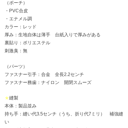
（ポーチ）
・PVC合皮
・エナメル調
カラー：レッド
厚み：生地自体は薄手 台紙入りで厚みがある
裏貼り：ポリエステル
刺激臭：無
（パーツ）
ファスナー引手：合金 全長2.2センチ
ファスナー務歯：ナイロン 開閉スムーズ
★
縫製
本体：製品並み
持ち手：縫い代3.5センチ（うち、折り代7ミリ） 補強縫
い