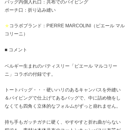
バッグ内側入れ口：共布でのパイピング
ポーチ口：折り込み縫い
★
コラボブランド：PIERRE MARCOLINI（ピエール マル
コリーニ）
■ コメント
ベルギー生まれのパティスリー「ピエール マルコリー
ニ」コラボの付録です。
トートバッグ・・・硬いハリのあるキャンバスを外縫い
＆パイピングで仕上げてあるバッグで、中に詰め物をし
なくても四角く立体的なフォルムがずっと崩れません。
持ち手もガッチガチに硬く、やすやすと折れ曲がらない
程でも、素材は本体共布のコットンキャンバスに布芯が