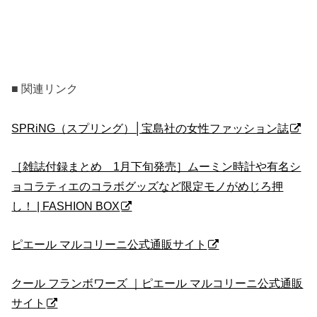
■ 関連リンク
SPRiNG（スプリング）│宝島社の女性ファッション誌
［雑誌付録まとめ 1月下旬発売］ムーミン時計や有名シ
ョコラティエのコラボグッズなど限定モノがめじろ押
し！ | FASHION BOX
ピエール マルコリーニ公式通販サイト
クール フランボワーズ ｜ピエール マルコリーニ公式通販
サイト