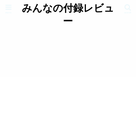
みんなの付録レビュ
menu
search
ー