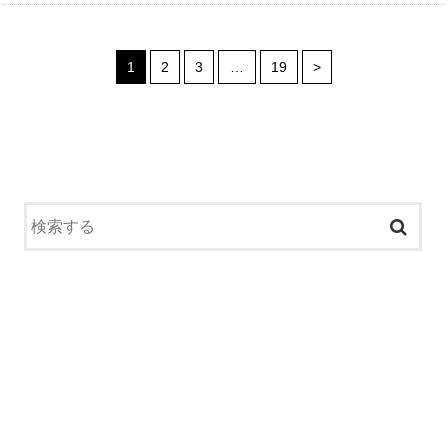
1
2
3
…
19
>