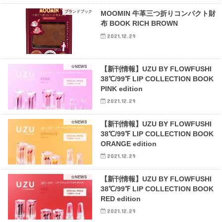
ブランドブック
MOOMIN 牛革三つ折りコンパクト財
布 BOOK RICH BROWN
2021.12.29
☆NEWS
【新刊情報】UZU BY FLOWFUSHI
38℃/99℉ LIP COLLECTION BOOK
PINK edition
2021.12.29
☆NEWS
【新刊情報】UZU BY FLOWFUSHI
38℃/99℉ LIP COLLECTION BOOK
ORANGE edition
2021.12.29
☆NEWS
【新刊情報】UZU BY FLOWFUSHI
38℃/99℉ LIP COLLECTION BOOK
RED edition
2021.12.29