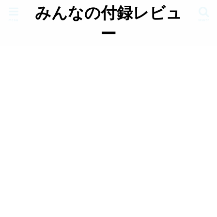
みんなの付録レビュ
menu
search
ー