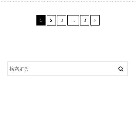
1
2
3
…
8
>