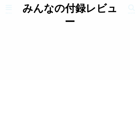
みんなの付録レビュ
menu
search
ー