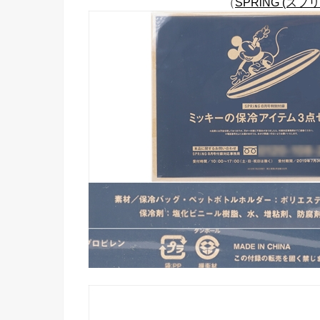
（
SPRiNG (スプリ