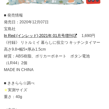
■ 発売情報
発売日：2020年12月07日
宝島社
In Red (インレッド) 2021年 01月号増刊
1,690円
《付録》 リトルミイ 暮らしに役立つ キッチンタイマー
高さ9.8×幅5×厚み1.5cm
材質：ABS樹脂、ポリカーボネート ボタン電池
（LR44）2個
MADE IN CHINA
■ ききらら☆調べ
★
実測サイズ
重さ：40g