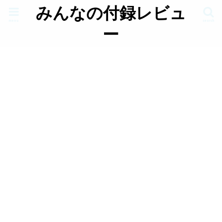
みんなの付録レビュ
menu
search
ー