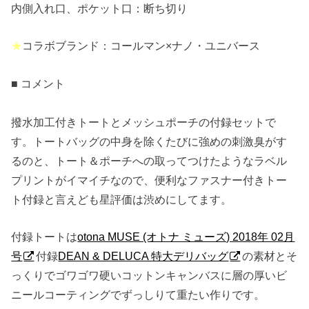
内側入れ口、ポケット口：断ち切り
★
コラボブランド：コールマン×ナノ・ユニバース
■ コメント
撥水加工付きトートとメッシュポーチの付録セットで
す。トートバッグの中身を除くたびに強めの刺激臭がす
るのと、トート＆ポーチへの取ってつけたようなラベル
プリントがイマイチなので、便利なファスナー付きトー
ト付録と言えども星評価は渋めにしてます。
付録トートは
otona MUSE (オトナ ミューズ) 2018年 02月
号
付録
DEAN & DELUCA 特大デリバッグ
の素材とそ
っくりでゴワゴワ硬いコットンキャンバスに層の厚いビ
ニールコーティングでずっしりて重たい作りです。