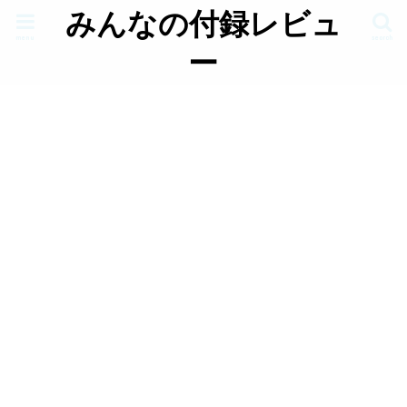
みんなの付録レビュ
menu
search
ー