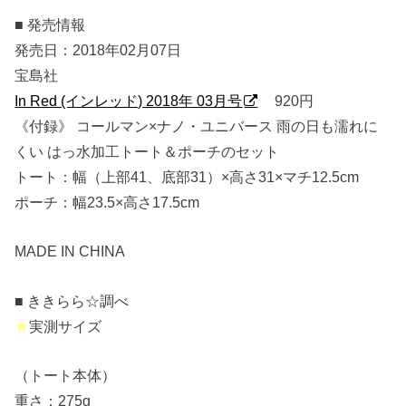
■ 発売情報
発売日：2018年02月07日
宝島社
In Red (インレッド) 2018年 03月号
920円
《付録》 コールマン×ナノ・ユニバース 雨の日も濡れに
くい はっ水加工トート＆ポーチのセット
トート：幅（上部41、底部31）×高さ31×マチ12.5cm
ポーチ：幅23.5×高さ17.5cm
MADE IN CHINA
■ ききらら☆調べ
★
実測サイズ
（トート本体）
重さ：275g