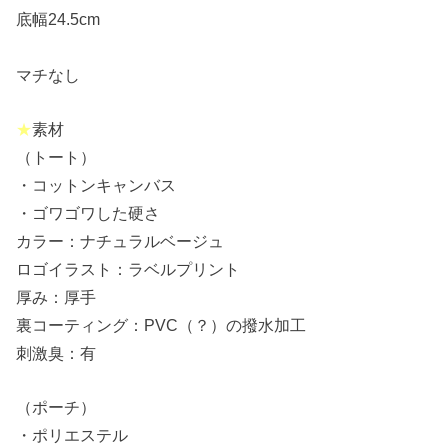
底幅24.5cm
●転載および商用利用を禁ず☆ブログ主よ
り●
マチなし
★
素材
（トート）
・コットンキャンバス
・ゴワゴワした硬さ
カラー：ナチュラルベージュ
ロゴイラスト：ラベルプリント
厚み：厚手
裏コーティング：PVC（？）の撥水加工
刺激臭：有
（ポーチ）
・ポリエステル