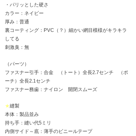
・パリッとした硬さ
カラー：ネイビー
厚み：普通
裏コーティング：PVC（？）細かい網目模様がキラキラ
してる
刺激臭：無
（パーツ）
ファスナー引手：合金 （トート）全長2.7センチ （ポ
ーチ）全長2.1センチ
ファスナー務歯：ナイロン 開閉スムーズ
★
縫製
本体：製品並み
持ち手：縫い代5ミリ
内側サイド～底：薄手のビニールテープ