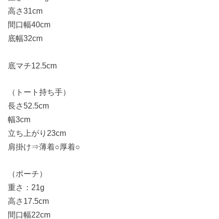
高さ31cm
●許諾なくブログ画像文章をコピーし●
間口幅40cm
●他所で使用することはできません。●
底幅32cm
●転載および商用利用を禁ず☆ブログ主よ
り●
底マチ12.5cm
（トート持ち手）
長さ52.5cm
幅3cm
立ち上がり23cm
肩掛け⇒薄着○厚着○
（ポーチ）
重さ：21g
高さ17.5cm
●許諾なくブログ画像文章をコピーし●
間口幅22cm
●他所で使用することはできません。●