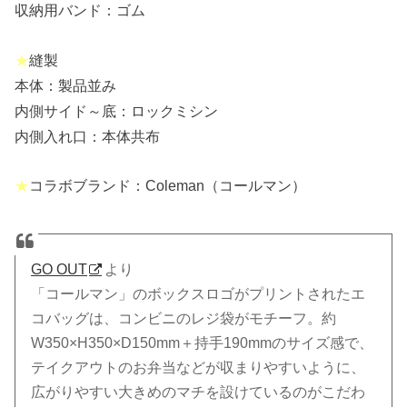
収納用バンド：ゴム
★
縫製
本体：製品並み
内側サイド～底：ロックミシン
内側入れ口：本体共布
★
コラボブランド：Coleman（コールマン）
GO OUT
より
「コールマン」のボックスロゴがプリントされたエ
コバッグは、コンビニのレジ袋がモチーフ。約
W350×H350×D150mm＋持手190mmのサイズ感で、
テイクアウトのお弁当などが収まりやすいように、
広がりやすい大きめのマチを設けているのがこだわ