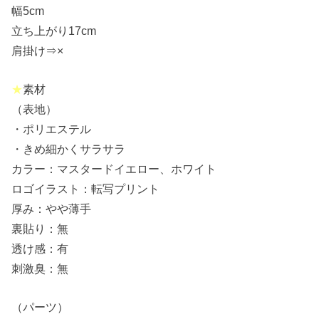
幅5cm
立ち上がり17cm
肩掛け⇒×
★
素材
（表地）
・ポリエステル
・きめ細かくサラサラ
カラー：マスタードイエロー、ホワイト
ロゴイラスト：転写プリント
厚み：やや薄手
裏貼り：無
透け感：有
刺激臭：無
（パーツ）