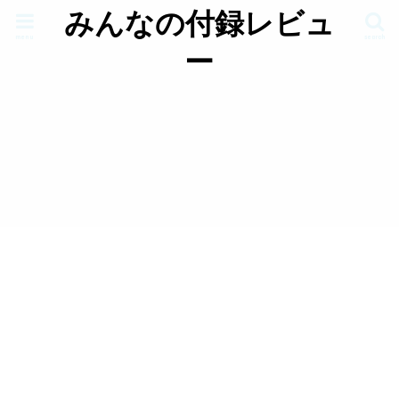
みんなの付録レビュ
menu
search
ー