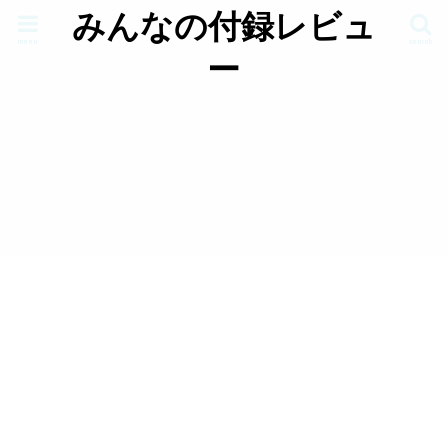
みんなの付録レビュ
menu
search
ー