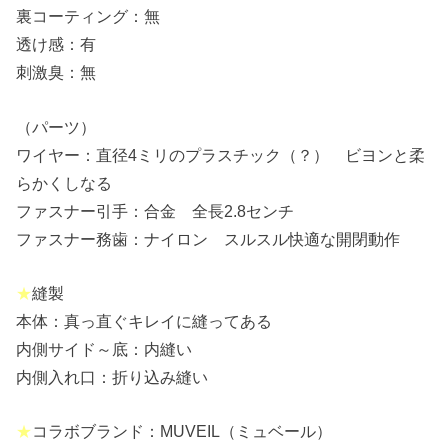
裏コーティング：無
透け感：有
刺激臭：無
（パーツ）
ワイヤー：直径4ミリのプラスチック（？） ビヨンと柔
らかくしなる
ファスナー引手：合金 全長2.8センチ
ファスナー務歯：ナイロン スルスル快適な開閉動作
★
縫製
本体：真っ直ぐキレイに縫ってある
内側サイド～底：内縫い
内側入れ口：折り込み縫い
★
コラボブランド：MUVEIL（ミュベール）