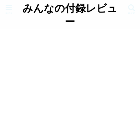
みんなの付録レビュ
menu
search
ー