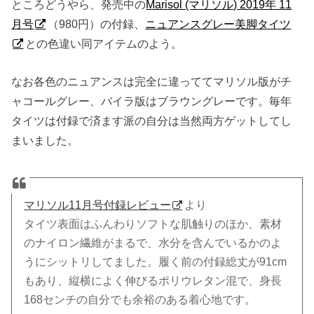
ところどうやら、発売中の
Marisol (マリソル) 2019年 11
月号
（980円）の付録、
ニュアンスグレー美脚タイツ
との色違い同アイテムのよう。
なお各色のニュアンスは完全に違っててマリソル版がチ
ャコールグレー、バイラ版はブラウングレーです。毎年
タイツは付録で済ます派の自分は当然両方ゲットしてし
まいました。
マリソル11月号付録レビュー
より
タイツ表面はふんわりソフトな肌触りのほか、素材
のナイロン繊維がまるで、水分を含んでいるかのよ
うにシットリしてました。履く前の付録総丈が91cm
もあり、縦横によく伸びるポリウレタン混で、身長
168センチの自分でも余裕のある着心地です。