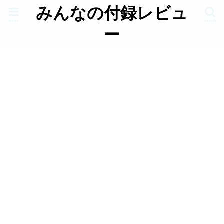
みんなの付録レビュ
menu
search
ー