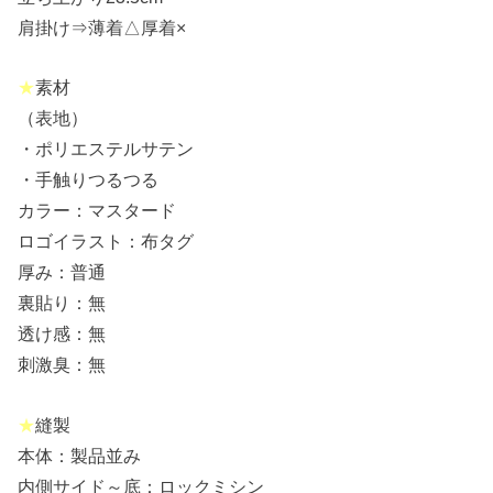
肩掛け⇒薄着△厚着×
★
素材
（表地）
・ポリエステルサテン
・手触りつるつる
カラー：マスタード
ロゴイラスト：布タグ
厚み：普通
裏貼り：無
透け感：無
刺激臭：無
★
縫製
本体：製品並み
内側サイド～底：ロックミシン