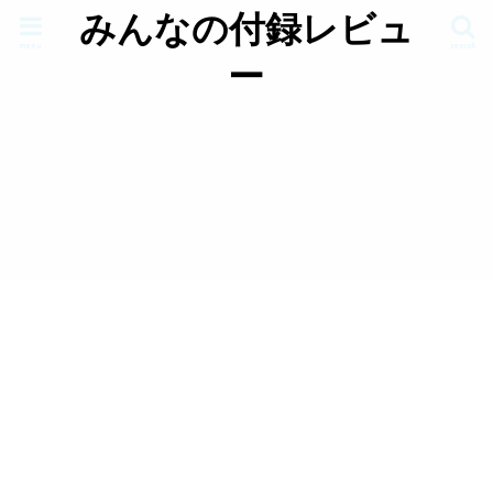
みんなの付録レビュ
menu
search
ー