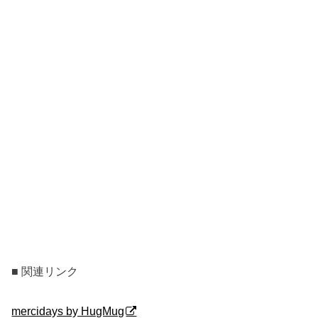
■ 関連リンク
mercidays by HugMug