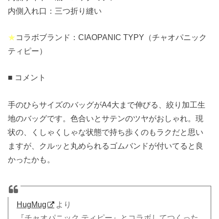
内側入れ口：三つ折り縫い
★
コラボブランド：CIAOPANIC TYPY（チャオパニック
ティピー）
■ コメント
手のひらサイズのバッグがA4大まで伸びる、絞り加工生
地のバッグです。色合いとサテンのツヤがおしゃれ。現
状の、くしゃくしゃな状態で持ち歩くのもラクだと思い
ますが、クルッと丸められるゴムバンドが付いてると良
かったかも。
HugMug
より
『チャオパニック ティピー』とコラボしてつくった