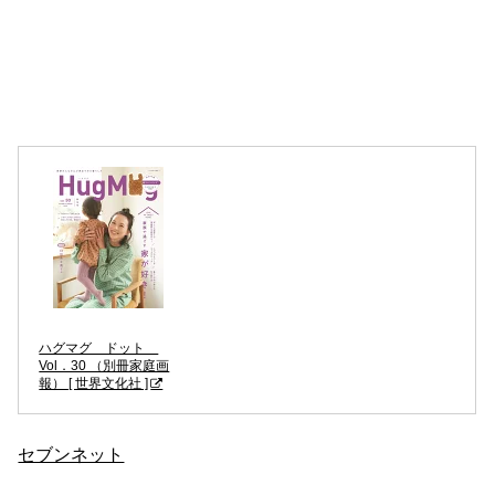
ハグマグ ドット
Vol．30 （別冊家庭画
報） [ 世界文化社 ]
セブンネット