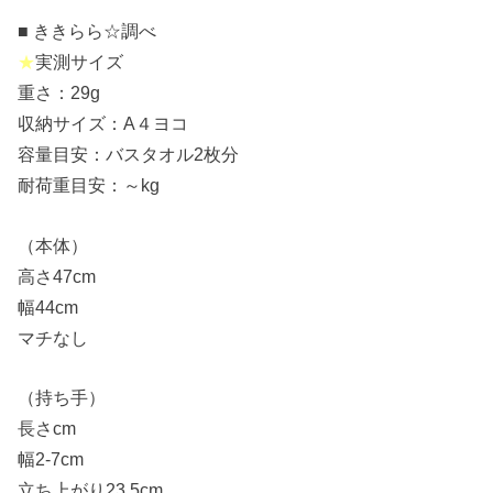
■ ききらら☆調べ
★
実測サイズ
重さ：29g
収納サイズ：A４ヨコ
容量目安：バスタオル2枚分
耐荷重目安：～kg
（本体）
高さ47cm
幅44cm
マチなし
（持ち手）
長さcm
幅2-7cm
立ち上がり23.5cm