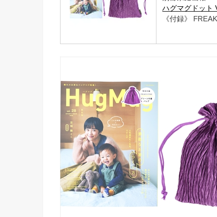
ハグマグドット Vo
《付録》 FRE