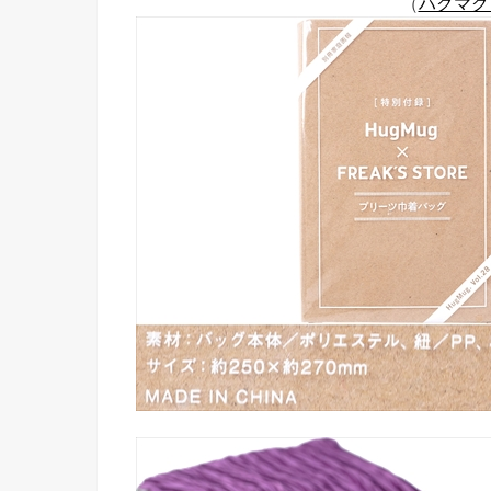
（
ハグマグド