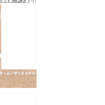
ット Vol.28
より）