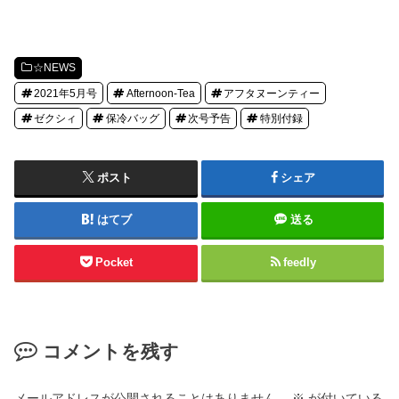
☆NEWS
2021年5月号
Afternoon-Tea
アフタヌーンティー
ゼクシィ
保冷バッグ
次号予告
特別付録
ポスト
シェア
はてブ
送る
Pocket
feedly
コメントを残す
メールアドレスが公開されることはありません。
※
が付いている