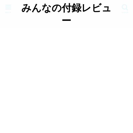
みんなの付録レビュ
menu
search
ー