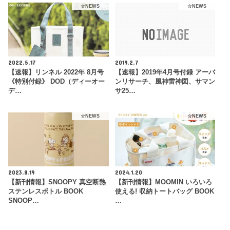
☆NEWS
☆NEWS
2022.5.17
2019.2.7
【速報】リンネル 2022年 8月号
【速報】2019年4月号付録 アーバ
《特別付録》 DOD（ディーオー
ンリサーチ、風神雷神図、サマン
デ…
サ25…
☆NEWS
☆NEWS
2023.8.19
2024.1.20
【新刊情報】SNOOPY 真空断熱
【新刊情報】MOOMIN いろいろ
ステンレスボトル BOOK
使える! 収納トートバッグ BOOK
SNOOP…
…