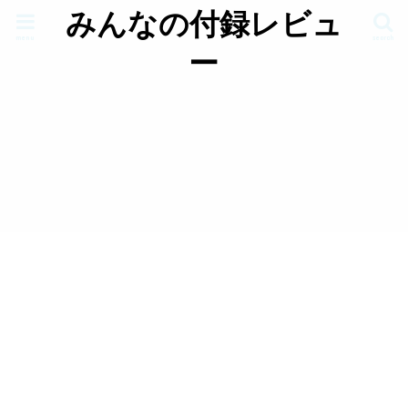
みんなの付録レビュ
menu
search
ー