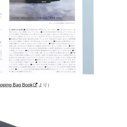
pping Bag Book
より）