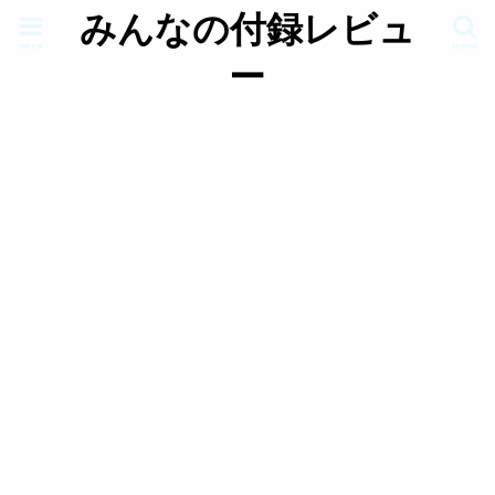
みんなの付録レビュ
menu
search
ー