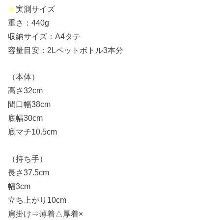
★
実測サイズ
重さ：440g
収納サイズ：A4タテ
容量目安：2Lペットボトル3本分
（本体）
高さ32cm
間口幅38cm
底幅30cm
底マチ10.5cm
（持ち手）
長さ37.5cm
幅3cm
立ち上がり10cm
肩掛け⇒薄着△厚着×