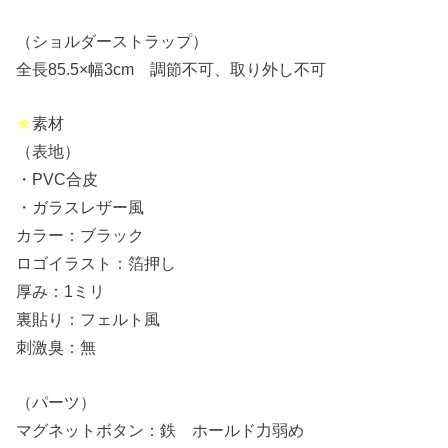
（ショルダーストラップ）
全長85.5×幅3cm 調節不可、取り外し不可
★
素材
（表地）
・PVC合皮
・ガラスレザー風
カラー：ブラック
ロゴイラスト：箔押し
厚み：1ミリ
裏貼り：フェルト風
刺激臭：無
（パーツ）
マグネットボタン：鉄 ホールド力弱め