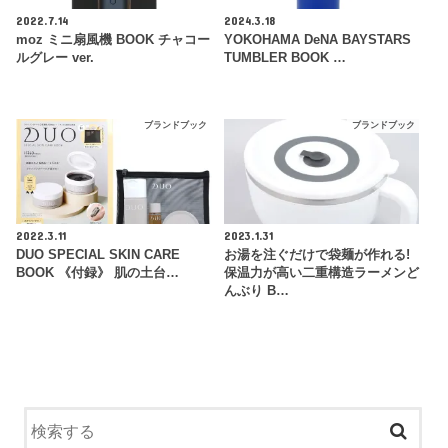
2022.7.14
2024.3.18
moz ミニ扇風機 BOOK チャコー
YOKOHAMA DeNA BAYSTARS
ルグレー ver.
TUMBLER BOOK …
ブランドブック
ブランドブック
2022.3.11
2023.1.31
DUO SPECIAL SKIN CARE
お湯を注ぐだけで袋麺が作れる!
BOOK 《付録》 肌の土台…
保温力が高い二重構造ラーメンど
んぶり B…