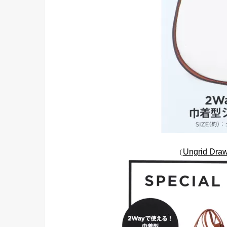
（
Ungrid Draw