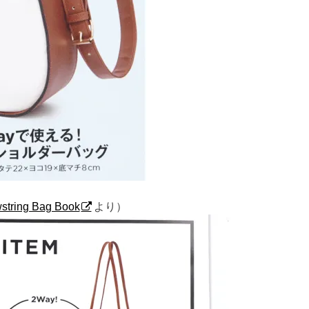
string Bag Book
より）