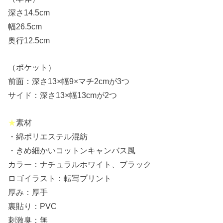
深さ14.5cm
幅26.5cm
奥行12.5cm
（ポケット）
前面：深さ13×幅9×マチ2cmが3つ
サイド：深さ13×幅13cmが2つ
★
素材
・綿ポリエステル混紡
・きめ細かいコットンキャンバス風
カラー：ナチュラルホワイト、ブラック
ロゴイラスト：転写プリント
厚み：厚手
裏貼り：PVC
刺激臭：無