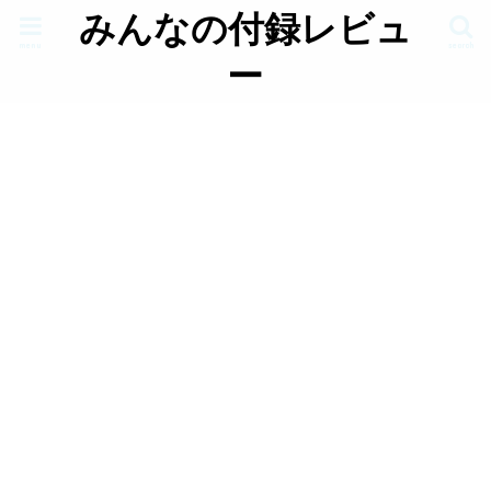
みんなの付録レビュ
menu
search
ー