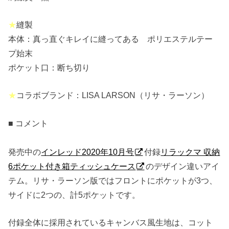
★
縫製
本体：真っ直ぐキレイに縫ってある ポリエステルテー
プ始末
ポケット口：断ち切り
★
コラボブランド：LISA LARSON（リサ・ラーソン）
■ コメント
発売中の
インレッド2020年10月号
付録
リラックマ 収納
6ポケット付き箱ティッシュケース
のデザイン違いアイ
テム。リサ・ラーソン版ではフロントにポケットが3つ、
サイドに2つの、計5ポケットです。
付録全体に採用されているキャンバス風生地は、コット