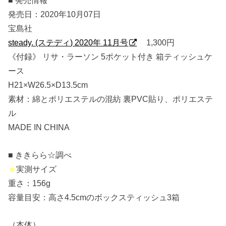
■ 発売情報
発売日：2020年10月07日
宝島社
steady. (ステディ) 2020年 11月号
1,300円
《付録》 リサ・ラーソン 5ポケット付き 箱ティッシュケ
ース
H21×W26.5×D13.5cm
素材：綿とポリエステルの混紡 裏PVC貼り、ポリエステ
ル
MADE IN CHINA
■ ききらら☆調べ
★
実測サイズ
重さ：156g
容量目安：高さ4.5cmのボックスティッシュ3箱
（本体）