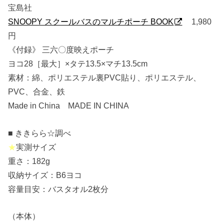
宝島社
SNOOPY スクールバスのマルチポーチ BOOK
1,980
円
《付録》 三六〇度映えポーチ
ヨコ28［最大］×タテ13.5×マチ13.5cm
素材：綿、ポリエステル裏PVC貼り、ポリエステル、
PVC、合金、鉄
Made in China MADE IN CHINA
■ ききらら☆調べ
★
実測サイズ
重さ：182g
収納サイズ：B6ヨコ
容量目安：バスタオル2枚分
（本体）