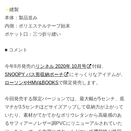
★
縫製
本体：製品並み
内側：ポリエステルテープ始末
ポケット口：三つ折り縫い
■ コメント
今年8月発売の
リンネル 2020年 10月号
付録、
SNOOPY バス形収納ポーチ
にそっくりなアイテムが、
ローソンやHMV&BOOKS
で限定発売します。
今回発売する限定バージョンでは、最大幅が5センチ、底
マチが3.5センチほどサイズアップして収納力が上がって
いたり、素材がてかてかなポリウレタンから高級感のあ
るサフィアーノレザー調PVCにリニューアルされていた