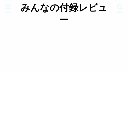
みんなの付録レビュ
menu
search
ー