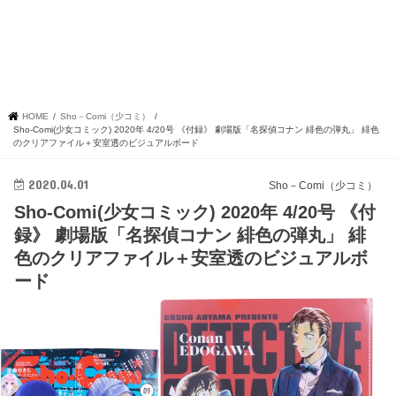
HOME
Sho－Comi（少コミ）
Sho-Comi(少女コミック) 2020年 4/20号 《付録》 劇場版「名探偵コナン 緋色の弾丸」 緋色
のクリアファイル＋安室透のビジュアルボード
2020.04.01
Sho－Comi（少コミ）
Sho-Comi(少女コミック) 2020年 4/20号 《付
録》 劇場版「名探偵コナン 緋色の弾丸」 緋
色のクリアファイル＋安室透のビジュアルボ
ード