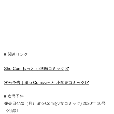
■ 関連リンク
Sho-Comiねっと-小学館コミック
次号予告｜Sho-Comiねっと-小学館コミック
■ 次号予告
発売日4/20（月）Sho-Comi(少女コミック) 2020年 10号
《付録》