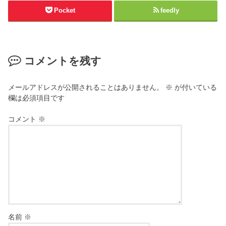
Pocket
feedly
コメントを残す
メールアドレスが公開されることはありません。
※
が付いている
欄は必須項目です
コメント
※
名前
※