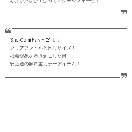
赤井が浮かび上がってメタモルフォーゼ！
Sho-Comiねっと
より
クリアファイルと同じサイズ！
社会現象を巻き起こした男…
安室透の超貴重カラーアイテム！