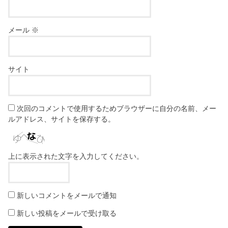
メール
※
サイト
次回のコメントで使用するためブラウザーに自分の名前、メー
ルアドレス、サイトを保存する。
上に表示された文字を入力してください。
新しいコメントをメールで通知
新しい投稿をメールで受け取る