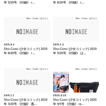
年 5/20号 《付録》 r…
年 8/20号 《付録》 r…
Sho－Comi（少コミ）
Sho－Comi（少コミ）
2019.8.6
2019.5.2
Sho-Comi (少女コミック) 2019
Sho-Comi (少女コミック) 2019
年 8/20号 《付録》 r…
年 5/20号 《付録》 は…
Sho－Comi（少コミ）
Sho－Comi（少コミ）
2019.3.3
2020.8.20
Sho-Comi (少女コミック) 2019
Sho-Comi (少女コミック) 2020
年 3/20号 《付録》 黒…
年 9/5号 《付録》 re…