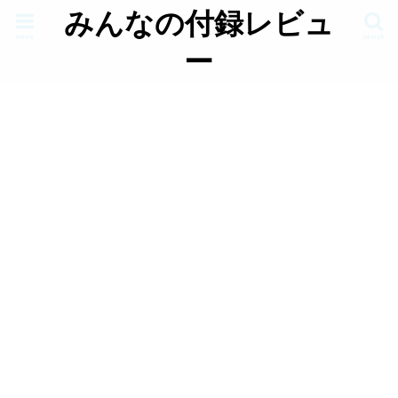
みんなの付録レビュ
menu
search
ー