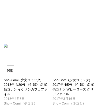
関連
Sho-Comi (少女コミック)
Sho-Comi (少女コミック)
2018年 4/20号 《付録》 名探
2017年 4/5号 《付録》 名探
偵コナン イケメンカフェファ
偵コナン Wヒーローズ クリ
イル
アファイル
2018年4月3日
2017年3月16日
Sho－Comi（少コミ）
Sho－Comi（少コミ）