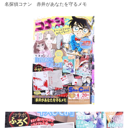
名探偵コナン 赤井があなたを守るメモ