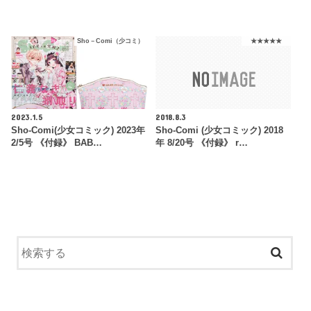
Sho－Comi（少コミ）
★★★★★
2023.1.5
2018.8.3
Sho-Comi(少女コミック) 2023年
Sho-Comi (少女コミック) 2018
2/5号 《付録》 BAB…
年 8/20号 《付録》 r…