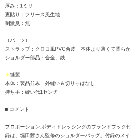
厚み：1ミリ
裏貼り：フリース風生地
刺激臭：無
（パーツ）
ストラップ：クロコ風PVC合皮 本体より薄くて柔らか
ショルダー部品：合金、鉄
★
縫製
本体：製品並み 外縫い＆切りっぱなし
持ち手：縫い代1センチ
■ コメント
プロポーション,ボディドレッシングのブランドブック付
録は、堀田茜さん監修のショルダーバッグ。付録のメイ