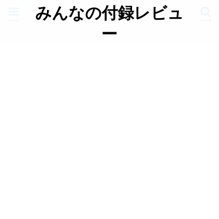
みんなの付録レビュ
menu
search
ー