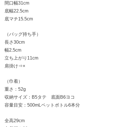
間口幅31cm
底幅22.5cm
底マチ15.5cm
（バッグ持ち手）
長さ30cm
幅2.5cm
立ち上がり11cm
肩掛け⇒×
（巾着）
重さ：52g
収納サイズ：B5タテ 底面B6ヨコ
容量目安：500mLペットボトル6本分
全高29cm