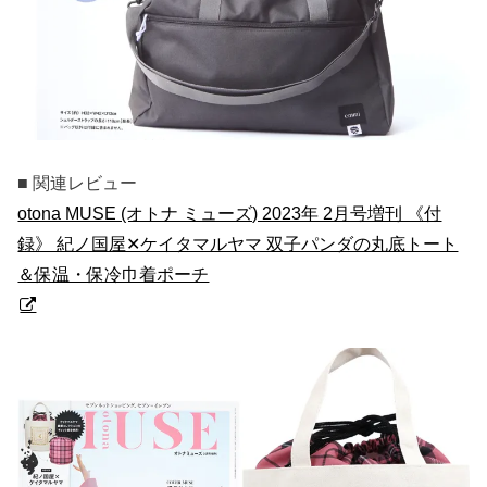
■ 関連レビュー
otona MUSE (オトナ ミューズ) 2023年 2月号増刊 《付
録》 紀ノ国屋✕ケイタマルヤマ 双子パンダの丸底トート
＆保温・保冷巾着ポーチ