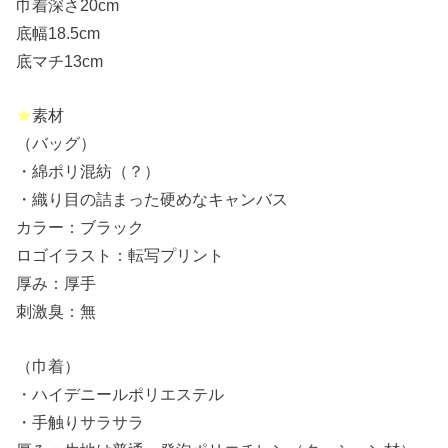
巾着深さ20cm
底幅18.5cm
底マチ13cm
★
素材
（バッグ）
・綿ポリ混紡（？）
・織り目の詰まった硬めなキャンバス
カラー：ブラック
ロゴイラスト：転写プリント
厚み：厚手
刺激臭：無
（巾着）
・ハイデニールポリエステル
・手触りサラサラ