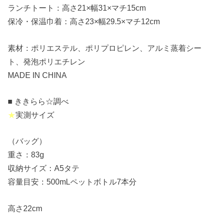
ランチトート：高さ21×幅31×マチ15cm
保冷・保温巾着：高さ23×幅29.5×マチ12cm
素材：ポリエステル、ポリプロピレン、アルミ蒸着シー
ト、発泡ポリエチレン
MADE IN CHINA
■ ききらら☆調べ
★
実測サイズ
（バッグ）
重さ：83g
収納サイズ：A5タテ
容量目安：500mLペットボトル7本分
高さ22cm