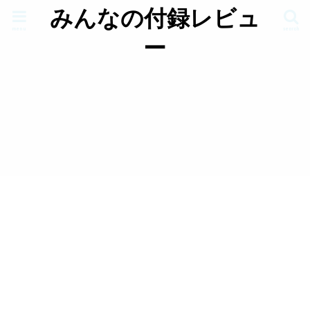
みんなの付録レビュ
menu
search
ー