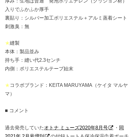
厚み：生地は普通 発泡ポリエチレン（クッション材）
入りでふかふか厚手
裏貼り：シルバー加工ポリエステル＋アルミ蒸着シート
刺激臭：無
★
縫製
本体：製品並み
持ち手：縫い代2.3センチ
内側：ポリエステルテープ始末
★
コラボブランド：KEITA MARUYAMA（ケイタ マルヤ
マ）
■ コメント
過去発売していた
オトナ ミューズ2020年8月号
・
同
2021年 2月号増刊
の付録トート＆保冷保温巾着ポーチ