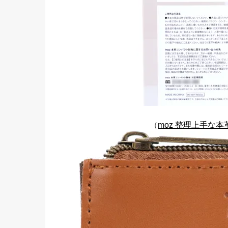
（
moz 整理上手な