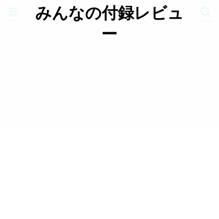
みんなの付録レビュ
menu
search
ー