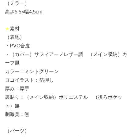
（ミラー）
高さ5.5×幅4.5cm
★
素材
（表地）
・PVC合皮
・（カバー）サフィアーノレザー調 （メイン収納）カ
ーフ風
カラー：ミントグリーン
ロゴイラスト：箔押し
厚み：厚手
裏貼り：（メイン収納）ポリエステル （後ろポケッ
ト）無
刺激臭：無
（パーツ）