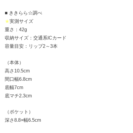
■ ききらら☆調べ
★
実測サイズ
重さ：42g
収納サイズ：交通系ICカード
容量目安：リップ2～3本
（本体）
高さ10.5cm
間口幅6.8cm
底幅7cm
底マチ2.3cm
（ポケット）
深さ8.8×幅6.5cm