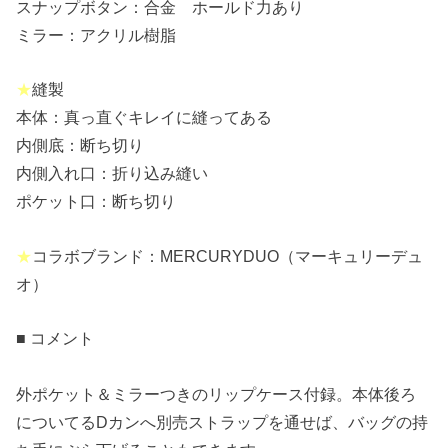
スナップボタン：合金 ホールド力あり
ミラー：アクリル樹脂
★
縫製
本体：真っ直ぐキレイに縫ってある
内側底：断ち切り
内側入れ口：折り込み縫い
ポケット口：断ち切り
★
コラボブランド：MERCURYDUO（マーキュリーデュ
オ）
■ コメント
外ポケット＆ミラーつきのリップケース付録。本体後ろ
についてるDカンへ別売ストラップを通せば、バッグの持