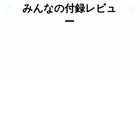
みんなの付録レビュ
menu
search
ー