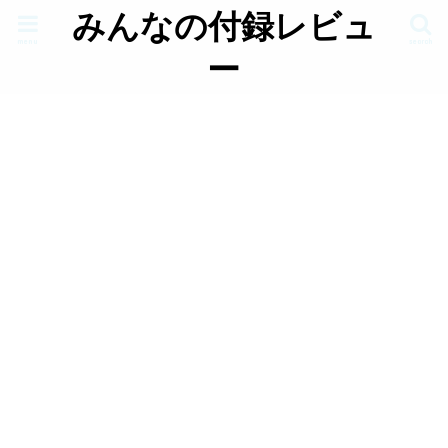
みんなの付録レビュ
menu
search
ー