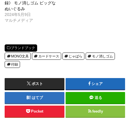
録》 モノ消しゴム ビッグな
ぬいぐるみ
2024年5月9日
マルチメディア
ブランドブック
MONO文具
カードケース
じゃばら
モノ消しゴム
付録
ポスト
シェア
はてブ
送る
Pocket
feedly