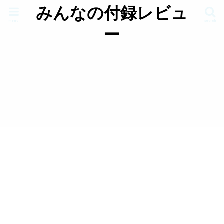
みんなの付録レビュ
menu
search
ー