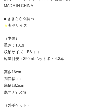
MADE IN CHINA
■ ききらら☆調べ
★
実測サイズ
（本体）
重さ：181g
収納サイズ：B6ヨコ
容量目安：350mLペットボトル3本
高さ16cm
間口幅cm
底幅18.5cm
底マチ9.5cm
（外ポケット）