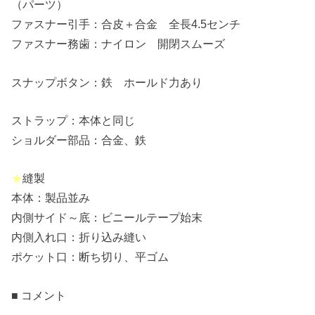
（パーツ）
ファスナー引手：合皮＋合金 全長4.5センチ
ファスナー務歯：ナイロン 開閉スムーズ
スナップボタン：鉄 ホールド力あり
ストラップ：本体と同じ
ショルダー部品：合金、鉄
★
縫製
本体：製品並み
内側サイド～底：ビニールテープ始末
内側入れ口：折り込み縫い
ポケット口：断ち切り、平ゴム
■ コメント