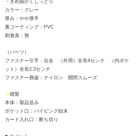
・きめ細かくしっとり
カラー：グレー
厚み：やや厚手
裏コーティング：PVC
刺激臭：無
（パーツ）
ファスナー引手：合金 （外周）全長4センチ （内ポケ
ット）全長2.3センチ
ファスナー務歯：ナイロン 開閉スムーズ
★
縫製
本体：製品並み
ポケット口：パイピング始末
カード入れ口：断ち切り
■ コメント