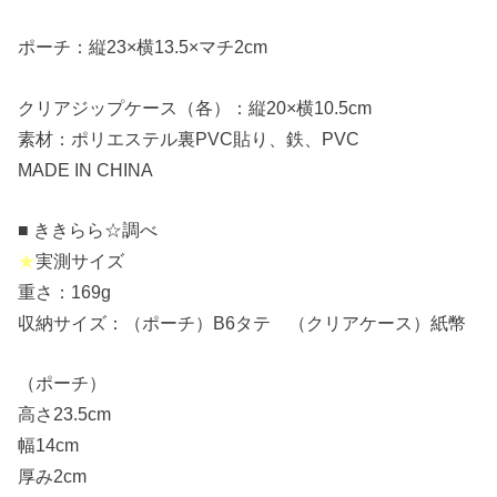
ポーチ：縦23×横13.5×マチ2cm
クリアジップケース（各）：縦20×横10.5cm
素材：ポリエステル裏PVC貼り、鉄、PVC
MADE IN CHINA
■ ききらら☆調べ
★
実測サイズ
重さ：169g
収納サイズ：（ポーチ）B6タテ （クリアケース）紙幣
（ポーチ）
高さ23.5cm
幅14cm
厚み2cm