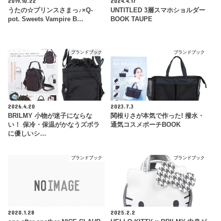
2019.10.22
2024.4.17
うたの☆プリンスさまっ♪×Q-
UNTITLED 3層スマホショルダー
pot. Sweets Vampire B…
BOOK TAUPE
ブランドブック
ブランドブック
2026.4.20
2023.7.3
BRILMY 小物が迷子にならな
関根りさが本気で作った! 撥水・
い！ 保冷・保温がかなうズボラ
通気コスメポーチBOOK
に優しいシ…
ブランドブック
ブランドブック
2020.1.28
2025.2.2