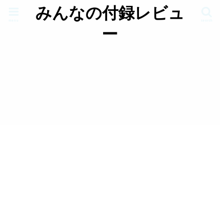
みんなの付録レビュ
menu
search
ー