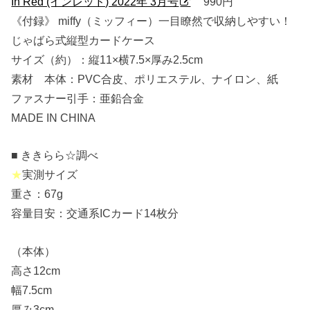
In Red (インレッド) 2022年 3月号
990円
《付録》 miffy（ミッフィー）一目瞭然で収納しやすい！
じゃばら式縦型カードケース
サイズ（約）：縦11×横7.5×厚み2.5cm
素材 本体：PVC合皮、ポリエステル、ナイロン、紙
ファスナー引手：亜鉛合金
MADE IN CHINA
■ ききらら☆調べ
★
実測サイズ
重さ：67g
容量目安：交通系ICカード14枚分
（本体）
高さ12cm
幅7.5cm
厚み3cm