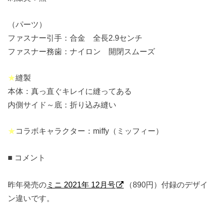
（パーツ）
ファスナー引手：合金 全長2.9センチ
ファスナー務歯：ナイロン 開閉スムーズ
★
縫製
本体：真っ直ぐキレイに縫ってある
内側サイド～底：折り込み縫い
★
コラボキャラクター：miffy（ミッフィー）
■ コメント
昨年発売の
ミニ 2021年 12月号
（890円）付録のデザイ
ン違いです。