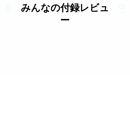
みんなの付録レビュ
menu
search
ー