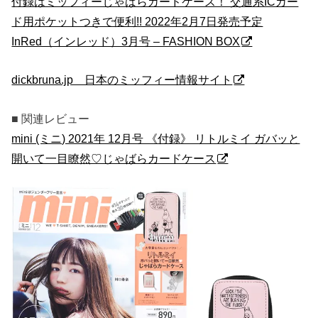
付録はミッフィーじゃばらカードケース！ 交通系ICカー
ド用ポケットつきで便利!! 2022年2月7日発売予定
InRed（インレッド）3月号 – FASHION BOX
dickbruna.jp 日本のミッフィー情報サイト
■ 関連レビュー
mini (ミニ) 2021年 12月号 《付録》 リトルミイ ガバッと
開いて一目瞭然♡じゃばらカードケース