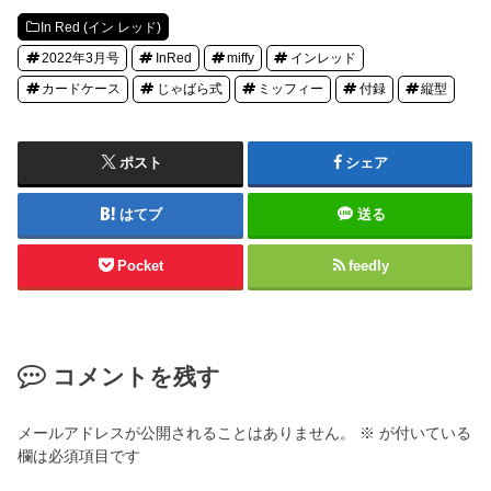
In Red (イン レッド)
2022年3月号
InRed
miffy
インレッド
カードケース
じゃばら式
ミッフィー
付録
縦型
ポスト
シェア
はてブ
送る
Pocket
feedly
コメントを残す
メールアドレスが公開されることはありません。
※
が付いている
欄は必須項目です