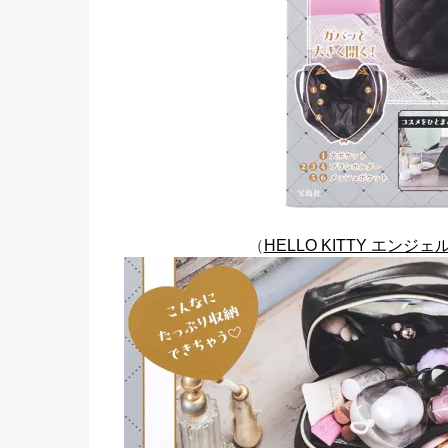
（
HELLO KITTY エン