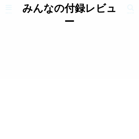
みんなの付録レビュ
menu
search
ー