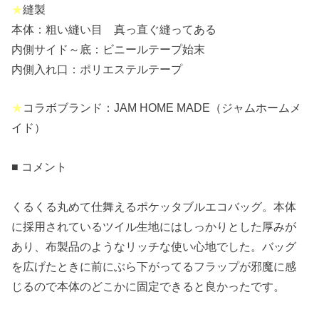
★
縫製
本体：粗い縫い目 真っ直ぐ縫ってある
内側サイド～底：ビニールテープ始末
内側入れ口：ポリエステルテープ
★
コラボブランド：JAM HOME MADE（ジャムホームメ
イド）
■ コメント
くるくる丸めて仕舞えるポケッタブルエコバッグ。本体
に採用されているツイル生地にはしっかりとした厚みが
あり、布製品のようなリッチな使い心地でした。バッグ
を広げたときに前にぶら下がってるフラップが邪魔に感
じるので本体のどこかに固定できると良かったです。