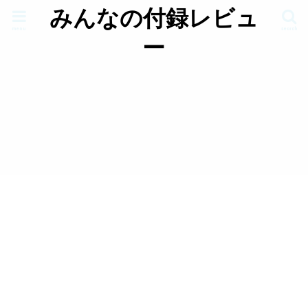
みんなの付録レビュ
menu
search
ー