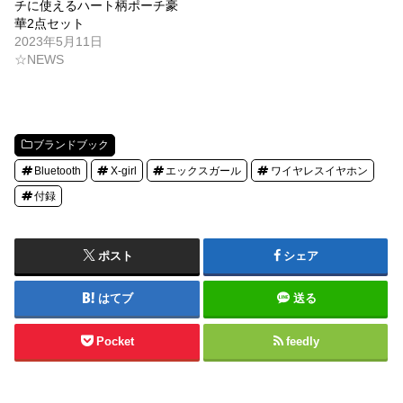
チに使えるハート柄ポーチ豪
華2点セット
2023年5月11日
☆NEWS
ブランドブック
Bluetooth
X-girl
エックスガール
ワイヤレスイヤホン
付録
ポスト
シェア
はてブ
送る
Pocket
feedly