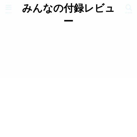
みんなの付録レビュ
menu
search
ー