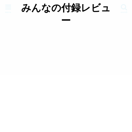
みんなの付録レビュ
menu
search
ー