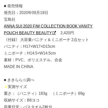
■ 発売情報
発売日：2020年09月19日
宝島社
ANNA SUI 2020 F/W COLLECTION BOOK VANITY
POUCH BEAUTY BEAUTY
2,420円
《付録》 大容量バニティ＆ミニポーチ 2点セット
バニティ：H17×W17×D15cm
ミニポーチ：H14.5×W14.5cm
素材：PVC、ポリエステル、合金
MADE IN CHINA
■ ききらら☆調べ
★
実測サイズ
重さ：（バニティ）183g （ミニポーチ）69g
収納サイズ：B6ヨコ
容量目安：バスタオル2枚分