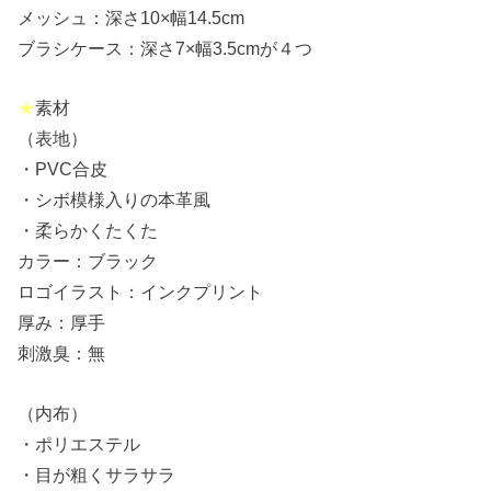
メッシュ：深さ10×幅14.5cm
ブラシケース：深さ7×幅3.5cmが４つ
★
素材
（表地）
・PVC合皮
・シボ模様入りの本革風
・柔らかくたくた
カラー：ブラック
ロゴイラスト：インクプリント
厚み：厚手
刺激臭：無
（内布）
・ポリエステル
・目が粗くサラサラ