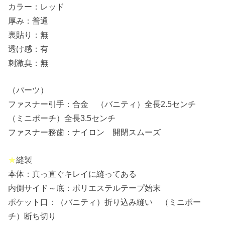
カラー：レッド
厚み：普通
裏貼り：無
透け感：有
刺激臭：無
（パーツ）
ファスナー引手：合金 （バニティ）全長2.5センチ
（ミニポーチ）全長3.5センチ
ファスナー務歯：ナイロン 開閉スムーズ
★
縫製
本体：真っ直ぐキレイに縫ってある
内側サイド～底：ポリエステルテープ始末
ポケット口：（バニティ）折り込み縫い （ミニポー
チ）断ち切り