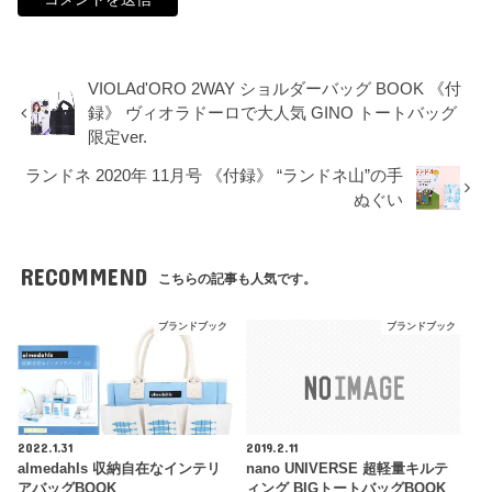
VIOLAd'ORO 2WAY ショルダーバッグ BOOK 《付
録》 ヴィオラドーロで大人気 GINO トートバッグ
限定ver.
ランドネ 2020年 11月号 《付録》 “ランドネ山”の手
ぬぐい
RECOMMEND
こちらの記事も人気です。
ブランドブック
ブランドブック
2022.1.31
2019.2.11
almedahls 収納自在なインテリ
nano UNIVERSE 超軽量キルテ
アバッグBOOK
ィング BIGトートバッグBOOK