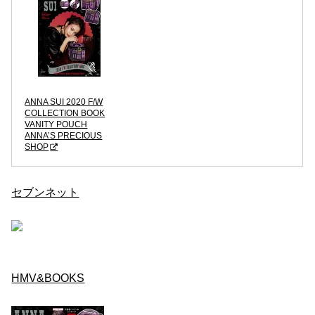
ANNA SUI 2020 F/W
COLLECTION BOOK
VANITY POUCH
ANNA’S PRECIOUS
SHOP
セブンネット
HMV&BOOKS