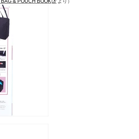
N BAG & POUCH BOOK
より）