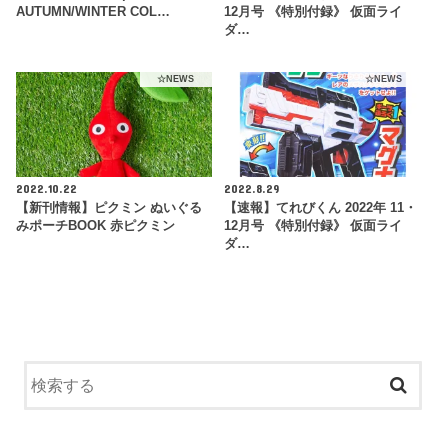
AUTUMN/WINTER COL…
12月号 《特別付録》 仮面ライ
ダ…
☆NEWS
☆NEWS
2022.10.22
2022.8.29
【新刊情報】ピクミン ぬいぐる
【速報】てれびくん 2022年 11・
みポーチBOOK 赤ピクミン
12月号 《特別付録》 仮面ライ
ダ…