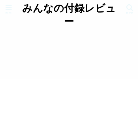
みんなの付録レビュ
menu
search
ー