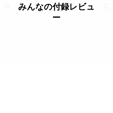
みんなの付録レビュ
menu
search
ー