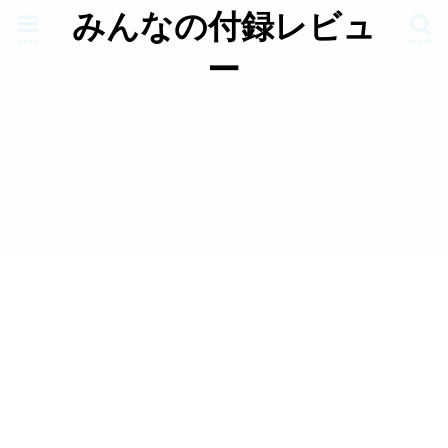
みんなの付録レビュ
menu
search
ー