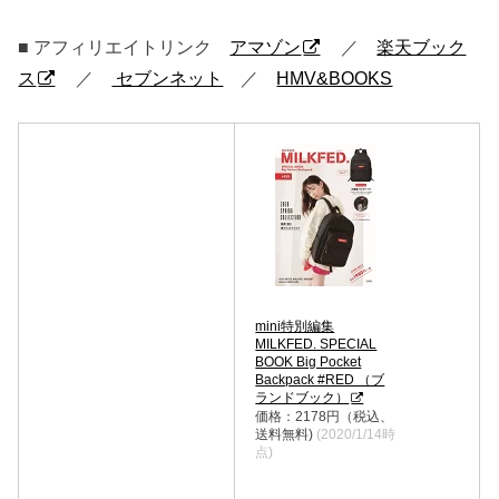
■ アフィリエイトリンク
アマゾン
／
楽天ブック
ス
／
セブンネット
／
HMV&BOOKS
mini特別編集
MILKFED. SPECIAL
BOOK Big Pocket
Backpack #RED （ブ
ランドブック）
価格：2178円（税込、
送料無料)
(2020/1/14時
点)