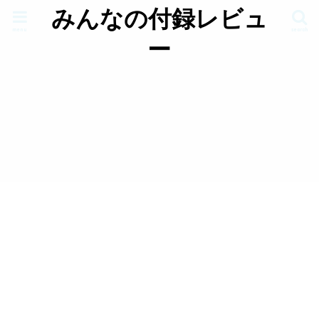
みんなの付録レビュ
menu
search
ー