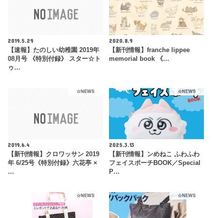
2019.5.29
2020.8.9
【速報】たのしい幼稚園 2019年
【新刊情報】franche lippee
08月号 《特別付録》 スター☆ト
memorial book 《…
ゥ…
☆NEWS
☆NEWS
2019.6.4
2025.3.13
【新刊情報】クロワッサン 2019
【新刊情報】ンめねこ ふわふわ
年 6/25号《特別付録》六花亭 ×
フェイスポーチBOOK／Special
…
P…
☆NEWS
☆NEWS