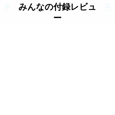
みんなの付録レビュ
menu
search
ー