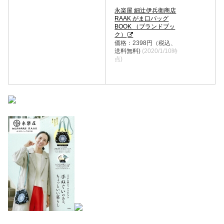
永楽屋 細辻伊兵衛商店
RAAK がま口バッグ
BOOK （ブランドブッ
ク）
価格：2398円（税込、
送料無料)
(2020/1/10時
点)