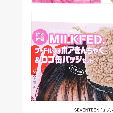
（
SEVENTEEN (セブ