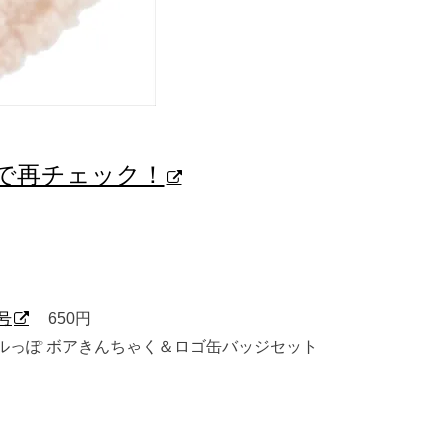
で再チェック！
月号
650円
ードルっぽ ボアきんちゃく＆ロゴ缶バッジセット