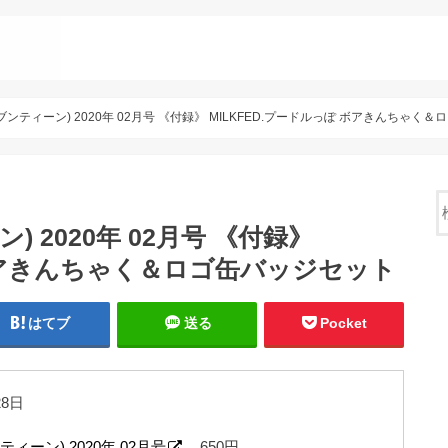
(セブンティーン) 2020年 02月号 《付録》 MILKFED.プードルっぽ ボアきんちゃ
ン) 2020年 02月号 《付録》
 ボアきんちゃく＆ロゴ缶バッジセット
はてブ
送る
Pocket
28日
ンティーン) 2020年 02月号
650円