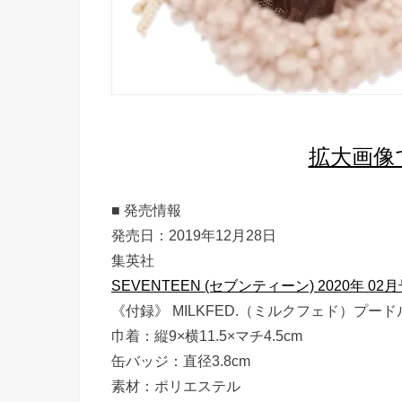
拡大画像
■ 発売情報
発売日：2019年12月28日
集英社
SEVENTEEN (セブンティーン) 2020年 02
《付録》 MILKFED.（ミルクフェド）プ
巾着：縦9×横11.5×マチ4.5cm
缶バッジ：直径3.8cm
素材：ポリエステル