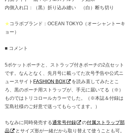
内側入れ口：（黒）折り込み縫い （白）断ち切り
★
コラボブランド：OCEAN TOKYO（オーシャントーキ
ョー）
■ コメント
5ポケットポーチと、ストラップ付きポーチの2点セット
です。なんとなく、先月号に載ってた次号予告や公式ニ
ュースサイト
FASHION BOX
を読み直してみたとこ
ろ、黒のポーチ用ストラップが、手元に届いてる（※）
ものではトリコロールカラーでした。（※本誌＆付録は
宝島社様のご好意で送ってもらってます。）
ちなみに同時発売する
通常号付録
の
付属ストラップ部
品
とサイズ形が一緒だから取り替えて使うことも可。