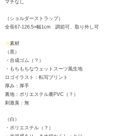
マチなし
（ショルダーストラップ）
全長67-126.5×幅1cm 調節可、取り外し可
★
素材
（黒）
・合成ゴム（？）
・もちもちなウェットスーツ風生地
ロゴイラスト：転写プリント
厚み：厚手
裏地：ポリエステル裏PVC（？）
刺激臭：無
（白）
・ポリエステル（？）