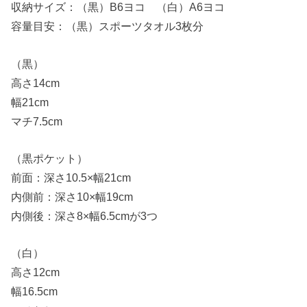
収納サイズ：（黒）B6ヨコ （白）A6ヨコ
容量目安：（黒）スポーツタオル3枚分
（黒）
高さ14cm
幅21cm
マチ7.5cm
（黒ポケット）
前面：深さ10.5×幅21cm
内側前：深さ10×幅19cm
内側後：深さ8×幅6.5cmが3つ
（白）
高さ12cm
幅16.5cm