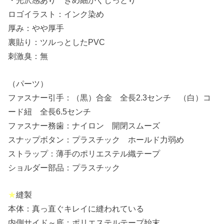
・光沢感あり きめ細かくしっとり
ロゴイラスト：インク染め
厚み：やや厚手
裏貼り：ツルっとしたPVC
刺激臭：無
（パーツ）
ファスナー引手：（黒）合金 全長2.3センチ （白）コ
ード紐 全長6.5センチ
ファスナー務歯：ナイロン 開閉スムーズ
スナップボタン：プラスチック ホールド力弱め
ストラップ：薄手のポリエステル織テープ
ショルダー部品：プラスチック
★
縫製
本体：真っ直ぐキレイに縫われている
内側サイド～底：ポリエステルテープ始末