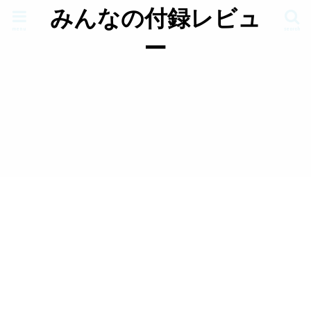
みんなの付録レビュ
menu
search
ー