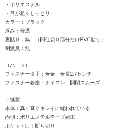
・ポリエステル
・目が粗くしっとり
カラー：ブラック
厚み：普通
裏貼り：無 （間仕切り部分だけPVC貼り）
刺激臭：無
（パーツ）
ファスナー引手：合金 全長2.7センチ
ファスナー務歯：ナイロン 開閉スムーズ
★
縫製
本体：真っ直ぐキレイに縫われている
内側：ポリエステルテープ始末
ポケット口：断ち切り