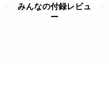
みんなの付録レビュ
menu
search
ー