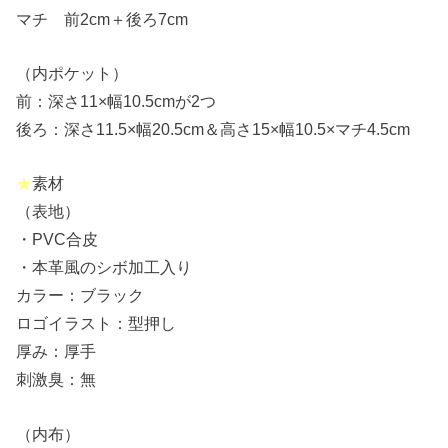
マチ 前2cm＋後ろ7cm
（内ポケット）
前：深さ11×幅10.5cmが2つ
後ろ：深さ11.5×幅20.5cm＆高さ15×幅10.5×マチ4.5cm
★
素材
（表地）
・PVC合皮
・本革風のシボ加工入り
カラー：ブラック
ロゴイラスト：型押し
厚み：厚手
刺激臭：無
（内布）