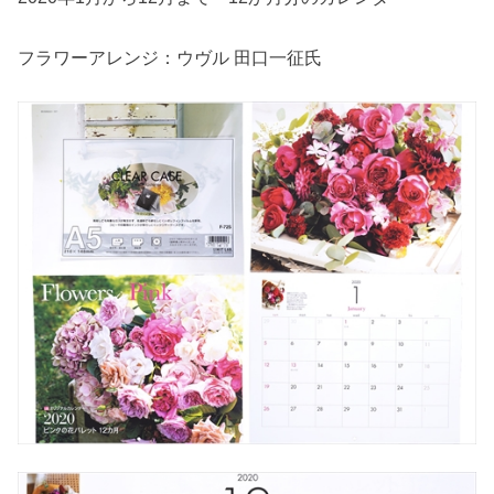
フラワーアレンジ：ウヴル 田口一征氏