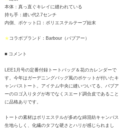
本体：真っ直ぐキレイに縫われている
持ち手：縫い代2.7センチ
内側、ポケット口：ポリエステルテープ始末
★
コラボブランド：Barbour（バブアー）
■ コメント
LEE1月号の定番付録トートバッグ＆花のカレンダーで
す。今年はガーデニングバッグ風のポケットが付いたキ
ャンバストート。アイテム中央に縫いついてる、バブア
ーのロゴ入りタグが布でなくスエード調合皮であること
に品格ありです。
トートの素材はポリエステルが多めな綿混紡キャンバス
生地らしく、化繊のタフな硬さとハリが感じられまし