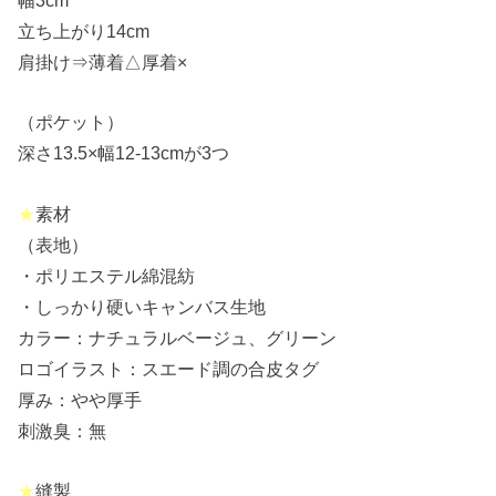
立ち上がり14cm
肩掛け⇒薄着△厚着×
（ポケット）
深さ13.5×幅12-13cmが3つ
★
素材
（表地）
・ポリエステル綿混紡
・しっかり硬いキャンバス生地
カラー：ナチュラルベージュ、グリーン
ロゴイラスト：スエード調の合皮タグ
厚み：やや厚手
刺激臭：無
★
縫製