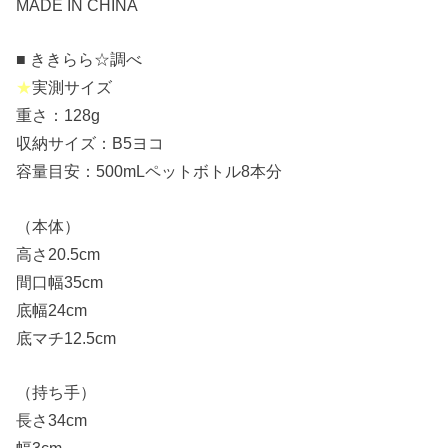
MADE IN CHINA
■ ききらら☆調べ
★
実測サイズ
重さ：128g
収納サイズ：B5ヨコ
容量目安：500mLペットボトル8本分
（本体）
高さ20.5cm
間口幅35cm
底幅24cm
底マチ12.5cm
（持ち手）
長さ34cm
幅3cm