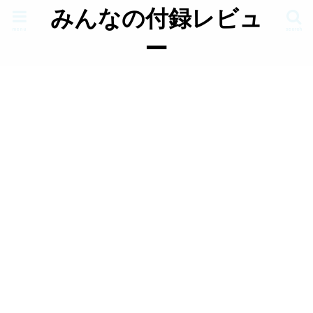
みんなの付録レビュ
menu
search
ー