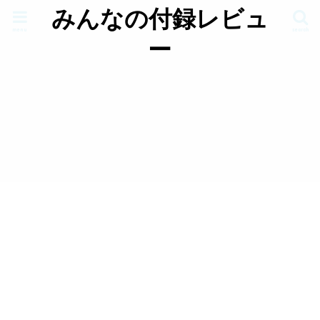
みんなの付録レビュ
menu
search
ー