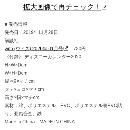
拡大画像で再チェック！
■ 発売情報
発売日：2019年11月28日
講談社
with (ウィズ) 2020年 01月号
730円
《付録》 ディズニーカレンダー2020
H×W×Dcm
W×H×Dcm
縦×横×マチcm
タテ×ヨコ×マチcm
高さ×幅×マチcm
素材：綿、ポリエステル、PVC、ポリエステル裏PVC貼
り、亜鉛合金、鉄
Made in China MADE IN CHINA