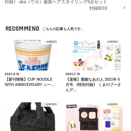
付録》 uka（ウカ）最新ヘアスタイリング5点セット
付録BOX
RECOMMEND
こちらの記事も人気です。
☆NEWS
☆NEWS
2021.8.14
2021.3.15
【新刊情報】CUP NOODLE
【速報】素敵なあの人 2021年 6
50TH ANNIVERSARY シー…
月号 《特別付録》 くまのプーさ
んデ…
☆NEWS
☆NEWS