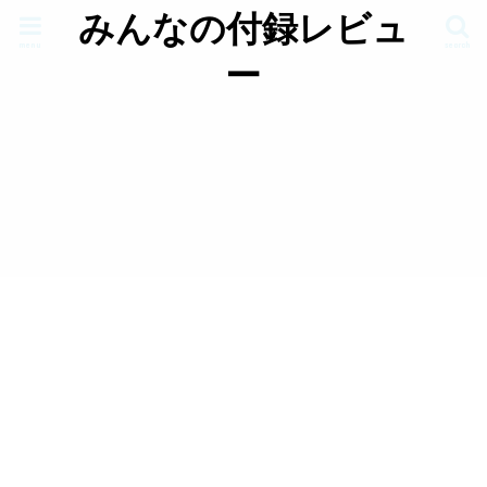
みんなの付録レビュ
menu
search
ー