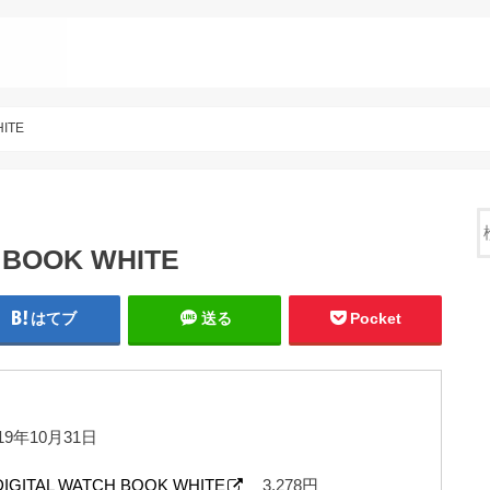
HITE
H BOOK WHITE
はてブ
送る
Pocket
9年10月31日
DIGITAL WATCH BOOK WHITE
3,278円