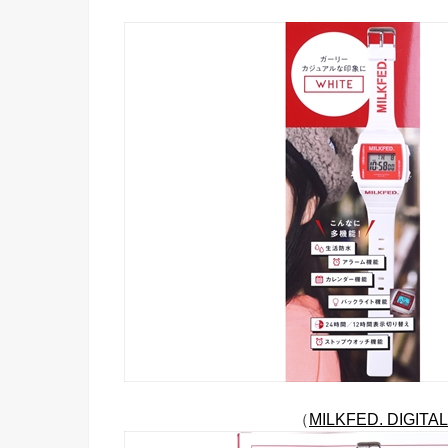
（
MILKFED. DIGIT